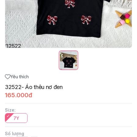
Yêu thích
32522- Áo thêu nơ đen
165.000đ
Size
:
7Y
Số lượng