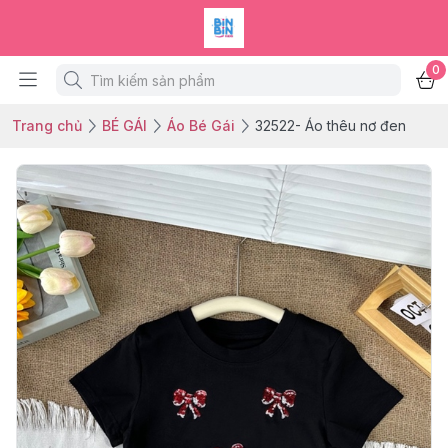
0
Trang chủ
BÉ GÁI
Áo Bé Gái
32522- Áo thêu nơ đen