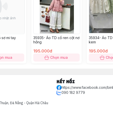
 sơ mi tay
35935- Áo TD cổ ren cột nơ
35934- Áo TD
hồng
kem
195.000đ
195.000đ
ọn mua
Chọn mua
Chọ
Kết nối
https://www.facebook.com/bin
090 182 9779
Thuận, Đà Nẵng - Quận Hải Châu