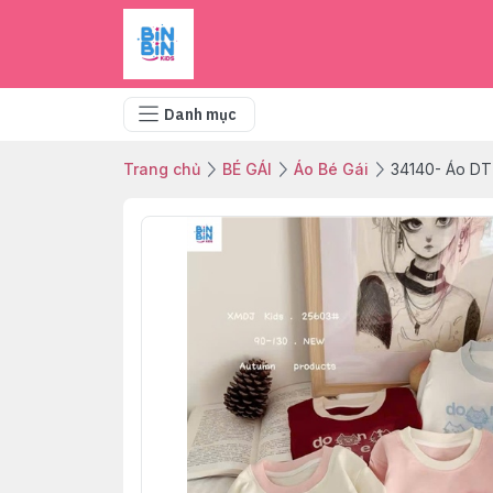
Danh mục
Trang chủ
BÉ GÁI
Áo Bé Gái
34140- Áo DT