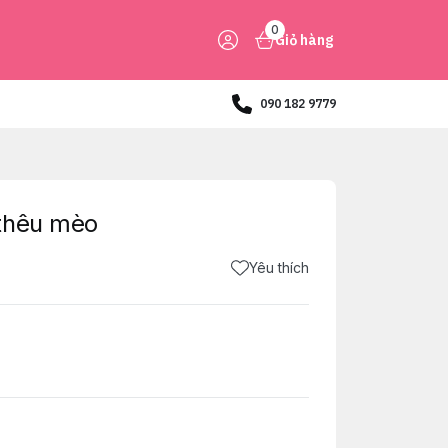
0
Giỏ hàng
090 182 9779
thêu mèo
Yêu thích