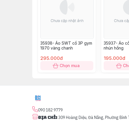
35938- Áo SWT cổ 3P gym
35937- Áo cổ
1970 vàng chanh
nhún hồng
295.000đ
195.000đ
Chọn mua
Ch
090 182 9779
Địa chỉ
:
309 Hoàng Diệu, Đà Nẵng, Phường Bình 