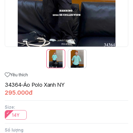
Yêu thích
34364-Áo Polo Xanh NY
295.000đ
Size
:
14Y
Số lượng