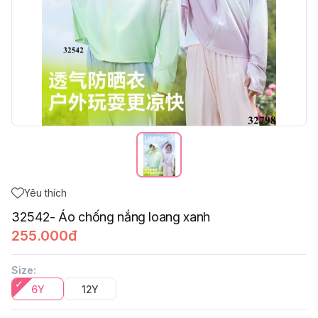
Yêu thích
32542- Áo chống nắng loang xanh
255.000đ
Size
:
6Y
12Y