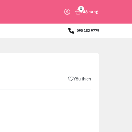
0
Giỏ hàng
090 182 9779
Yêu thích