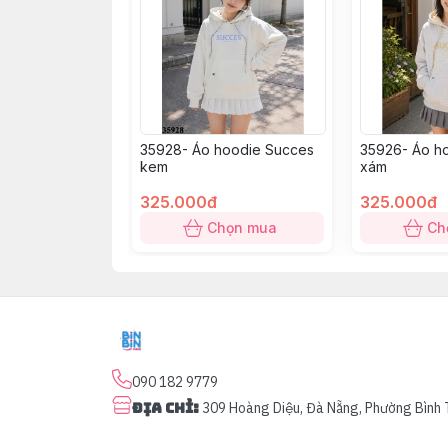
35928- Áo hoodie Succes
35926- Áo h
kem
xám
325.000đ
325.000đ
Chọn mua
Ch
090 182 9779
Địa chỉ
:
309 Hoàng Diệu, Đà Nẵng, Phường Bình 