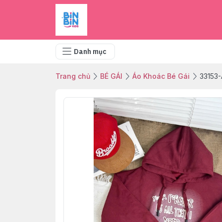
Danh mục
Trang chủ
BÉ GÁI
Áo Khoác Bé Gái
33153-