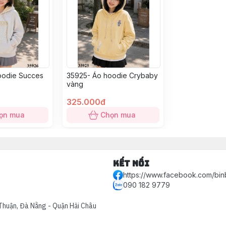
oodie Succes
35925- Áo hoodie Crybaby
vàng
325.000đ
ọn mua
Chọn mua
Kết nối
https://www.facebook.com/bin
090 182 9779
Thuận, Đà Nẵng - Quận Hải Châu