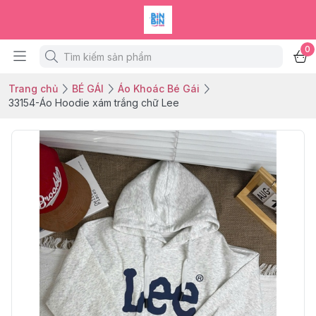
0
Trang chủ
BÉ GÁI
Áo Khoác Bé Gái
33154-Áo Hoodie xám trắng chữ Lee