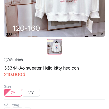
Yêu thích
33344-Áo sweater Hello kitty heo con
210.000đ
Size
:
7Y
13Y
Số lượng