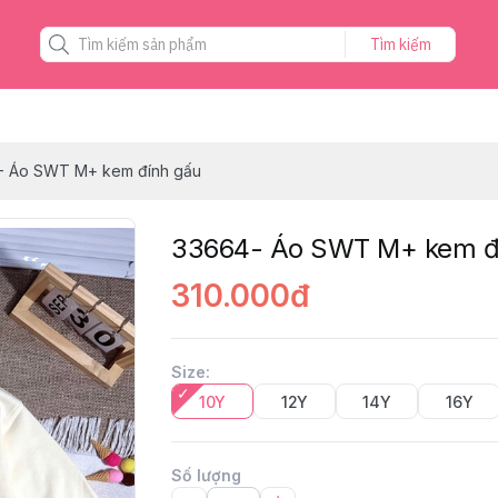
Tìm kiếm
- Áo SWT M+ kem đính gấu
33664- Áo SWT M+ kem đ
310.000đ
Size
:
10Y
12Y
14Y
16Y
Số lượng