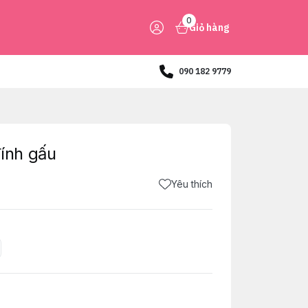
0
Giỏ hàng
090 182 9779
ính gấu
Yêu thích