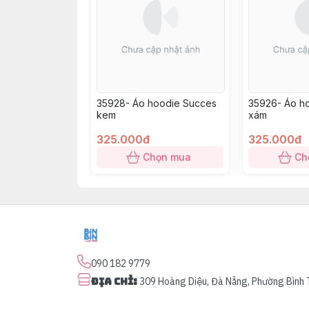
35928- Áo hoodie Succes
35926- Áo h
kem
xám
325.000đ
325.000đ
Chọn mua
Ch
090 182 9779
Địa chỉ
:
309 Hoàng Diệu, Đà Nẵng, Phường Bình 