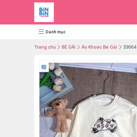
Danh mục
Trang chủ
BÉ GÁI
Áo Khoác Bé Gái
33664