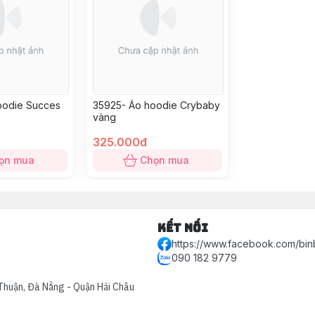
oodie Succes
35925- Áo hoodie Crybaby
vàng
325.000đ
ọn mua
Chọn mua
Kết nối
https://www.facebook.com/bin
090 182 9779
Thuận, Đà Nẵng - Quận Hải Châu