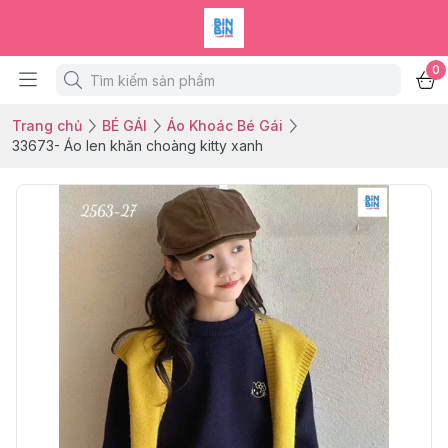
0
Trang chủ
BÉ GÁI
Áo Khoác Bé Gái
33673- Áo len khăn choàng kitty xanh