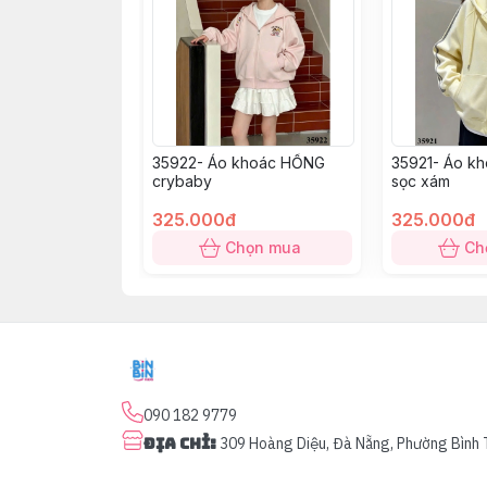
35922- Áo khoác HỒNG
35921- Áo k
crybaby
sọc xám
325.000đ
325.000đ
Chọn mua
Ch
090 182 9779
Địa chỉ
:
309 Hoàng Diệu, Đà Nẵng, Phường Bình 