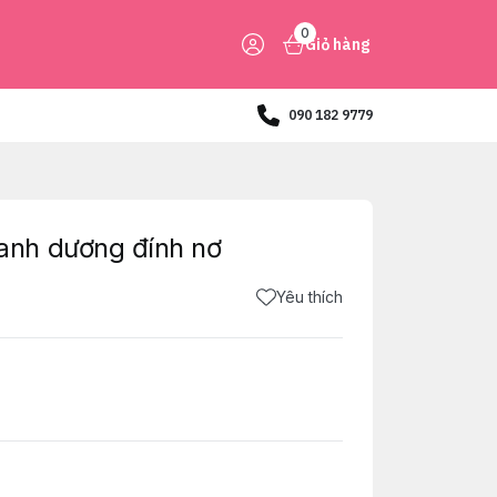
0
Giỏ hàng
090 182 9779
nh dương đính nơ
Yêu thích