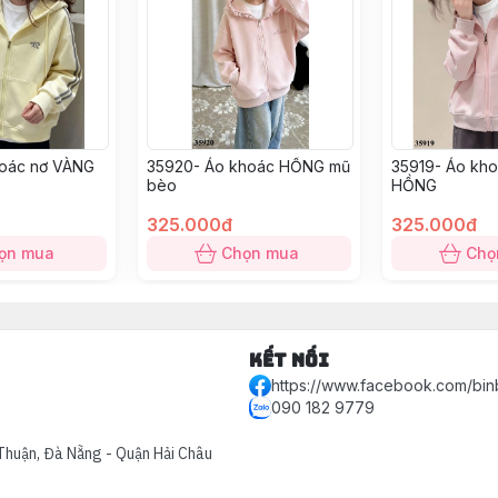
hoác nơ VÀNG
35920- Áo khoác HỒNG mũ
35919- Áo kh
bèo
HỒNG
325.000đ
325.000đ
ọn mua
Chọn mua
Chọ
Kết nối
https://www.facebook.com/bin
090 182 9779
Thuận, Đà Nẵng - Quận Hải Châu