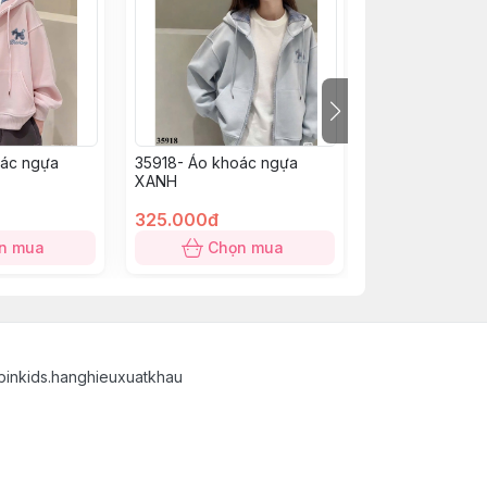
oác ngựa
35918- Áo khoác ngựa
35917- Áo khoác
XANH
XANH
325.000đ
325.000đ
n mua
Chọn mua
Chọn
binkids.hanghieuxuatkhau