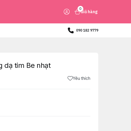
0
Giỏ hàng
090 182 9779
 dạ tim Be nhạt
Yêu thích