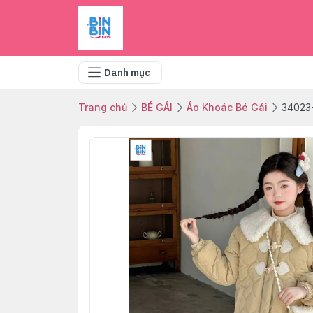
Danh mục
Trang chủ
BÉ GÁI
Áo Khoác Bé Gái
34023-