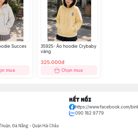
oodie Succes
35925- Áo hoodie Crybaby
vàng
325.000đ
ọn mua
Chọn mua
Kết nối
https://www.facebook.com/bin
090 182 9779
Thuận, Đà Nẵng - Quận Hải Châu