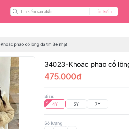
Tìm kiếm
Khoác phao cổ lông dạ tim Be nhạt
34023-Khoác phao cổ lông
475.000đ
Size
:
4Y
5Y
7Y
Số lượng