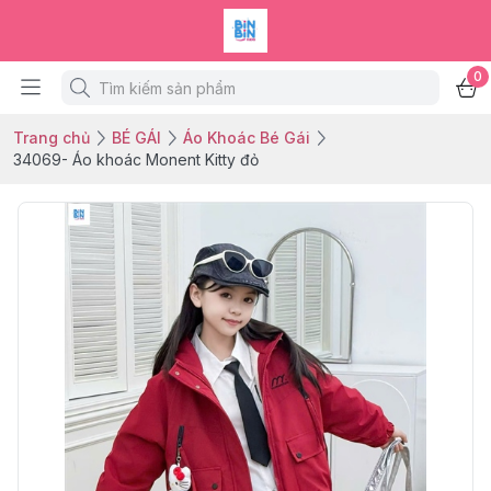
0
Trang chủ
BÉ GÁI
Áo Khoác Bé Gái
34069- Áo khoác Monent Kitty đỏ