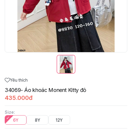
Yêu thích
34069- Áo khoác Monent Kitty đỏ
435.000đ
Size
:
6Y
8Y
12Y