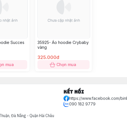
oodie Succes
35925- Áo hoodie Crybaby
vàng
325.000đ
ọn mua
Chọn mua
Kết nối
https://www.facebook.com/bin
090 182 9779
Thuận, Đà Nẵng - Quận Hải Châu