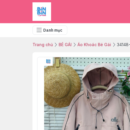
Danh mục
Trang chủ
BÉ GÁI
Áo Khoác Bé Gái
34148-