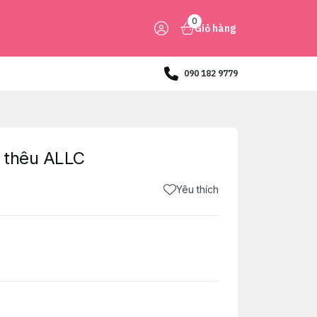
0
Giỏ hàng
090 182 9779
 thêu ALLC
Yêu thích