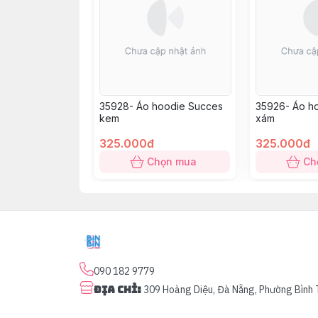
35928- Áo hoodie Succes
35926- Áo h
kem
xám
325.000đ
325.000đ
Chọn mua
Ch
090 182 9779
Địa chỉ
:
309 Hoàng Diệu, Đà Nẵng, Phường Bình 