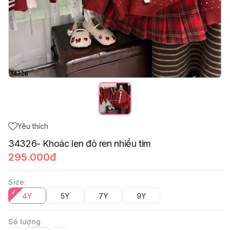
Yêu thích
34326- Khoác len đỏ ren nhiều tim
295.000đ
Size
:
4Y
5Y
7Y
9Y
Số lượng