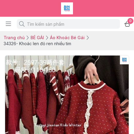
0
Trang chủ
BÉ GÁI
Áo Khoác Bé Gái
34326- Khoác len đỏ ren nhiều tim