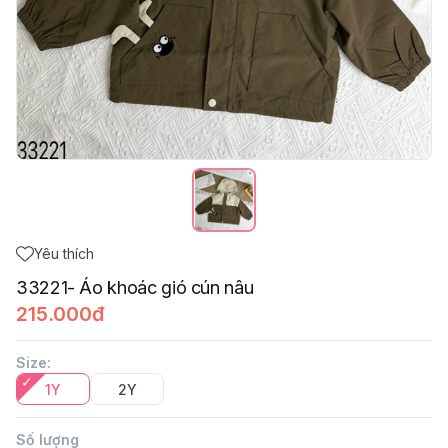
Yêu thích
33221- Áo khoác gió cún nâu
215.000đ
Size
:
1Y
2Y
Số lượng