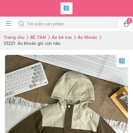
0
Trang chủ
BÉ TRAI
Áo bé trai
Áo Khoác
33221- Áo khoác gió cún nâu