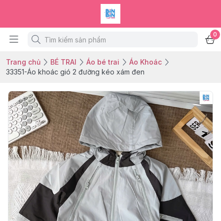
0
Trang chủ
BÉ TRAI
Áo bé trai
Áo Khoác
33351-Áo khoác gió 2 đường kéo xám đen