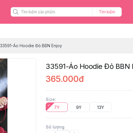
Tìm kiếm
33591-Áo Hoodie Đỏ BBN Enjoy
33591-Áo Hoodie Đỏ BBN 
365.000đ
Size
:
7Y
9Y
13Y
Số lượng