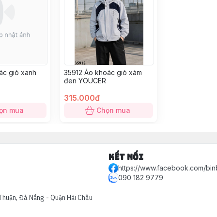
ác gió xanh
35912 Áo khoác gió xám
đen YOUCER
315.000đ
ọn mua
Chọn mua
Kết nối
https://www.facebook.com/bin
090 182 9779
Thuận, Đà Nẵng - Quận Hải Châu