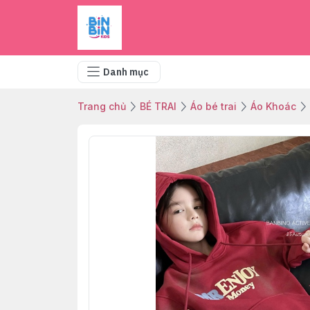
Danh mục
Trang chủ
BÉ TRAI
Áo bé trai
Áo Khoác