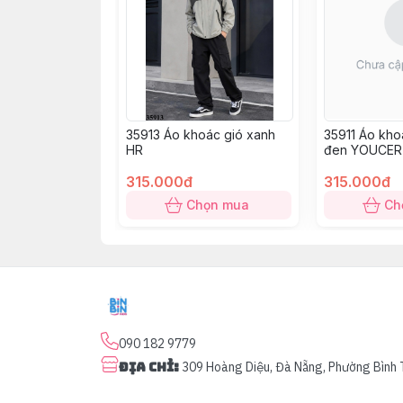
35913 Áo khoác gió xanh
35911 Áo kho
HR
đen YOUCER
315.000đ
315.000đ
Chọn mua
Ch
090 182 9779
Địa chỉ
:
309 Hoàng Diệu, Đà Nẵng, Phường Bình 