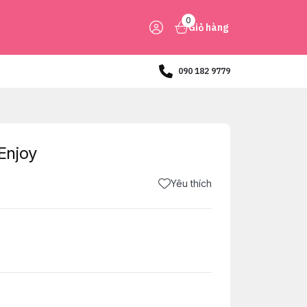
0
Giỏ hàng
090 182 9779
Enjoy
Yêu thích