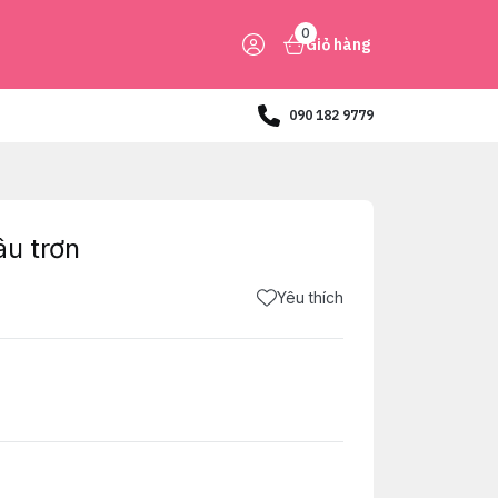
0
Giỏ hàng
090 182 9779
âu trơn
Yêu thích