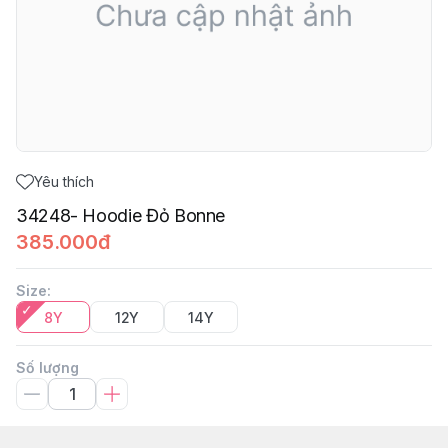
Yêu thích
34248- Hoodie Đỏ Bonne
385.000đ
Size
:
8Y
12Y
14Y
Số lượng