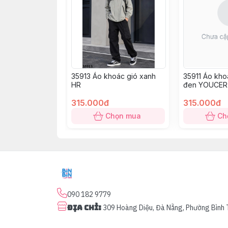
35913 Áo khoác gió xanh
35911 Áo kho
HR
đen YOUCER
315.000đ
315.000đ
Chọn mua
Ch
090 182 9779
Địa chỉ
:
309 Hoàng Diệu, Đà Nẵng, Phường Bình 