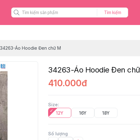
Tìm kiếm
34263-Áo Hoodie Đen chữ M
34263-Áo Hoodie Đen ch
410.000đ
Size
:
12Y
16Y
18Y
Số lượng