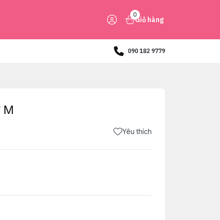
0
Giỏ hàng
090 182 9779
ữ M
Yêu thích