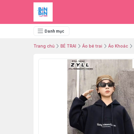
Danh mục
Trang chủ
BÉ TRAI
Áo bé trai
Áo Khoác