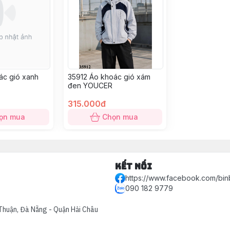
ác gió xanh
35912 Áo khoác gió xám
đen YOUCER
315.000đ
ọn mua
Chọn mua
Kết nối
https://www.facebook.com/bin
090 182 9779
Thuận, Đà Nẵng - Quận Hải Châu