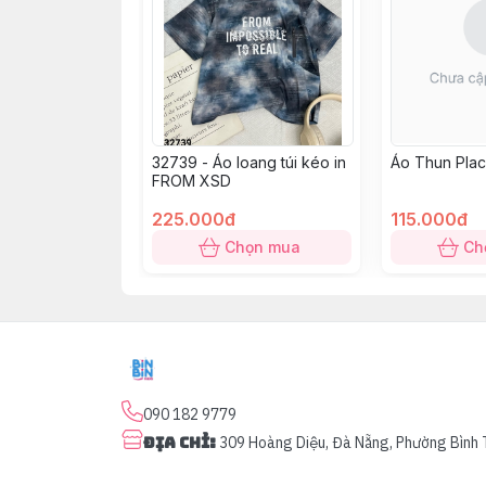
32739 - Áo loang túi kéo in
Áo Thun Pla
FROM XSD
225.000đ
115.000đ
Chọn mua
Ch
090 182 9779
Địa chỉ
:
309 Hoàng Diệu, Đà Nẵng, Phường Bình 