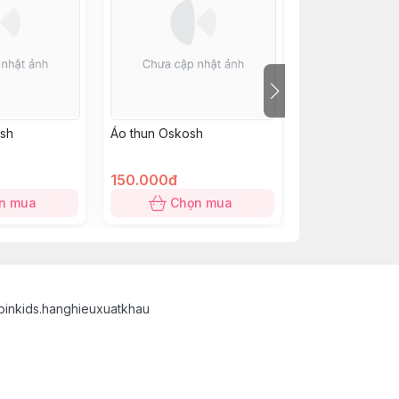
osh
Áo thun Oskosh
Áo thun ba lỗ 
150.000đ
110.000đ
n mua
Chọn mua
Chọn
binkids.hanghieuxuatkhau