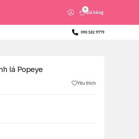
0
Giỏ hàng
090 182 9779
nh lá Popeye
Yêu thích