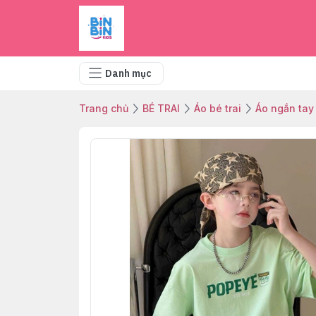
Danh mục
Trang chủ
BÉ TRAI
Áo bé trai
Áo ngắn tay