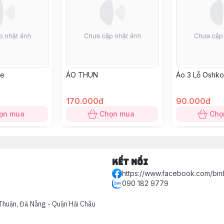
ce
ÁO THUN
Áo 3 Lỗ Oshk
170.000đ
90.000đ
ọn mua
Chọn mua
Chọ
Kết nối
https://www.facebook.com/bin
090 182 9779
Thuận, Đà Nẵng - Quận Hải Châu