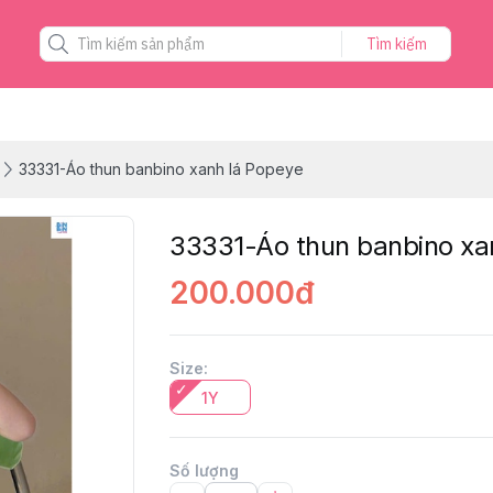
Tìm kiếm
33331-Áo thun banbino xanh lá Popeye
33331-Áo thun banbino xa
200.000đ
Size
:
1Y
Số lượng