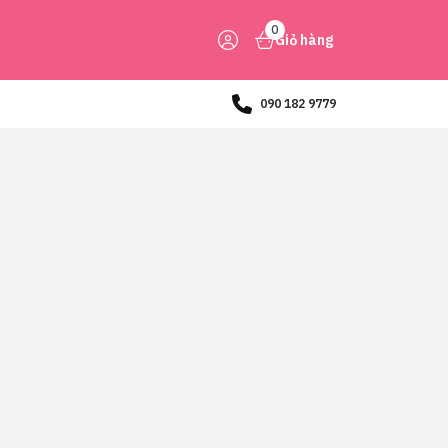
0
Giỏ hàng
090 182 9779