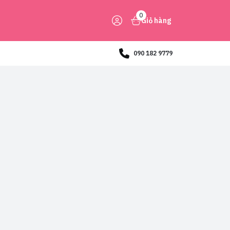
0
Giỏ hàng
090 182 9779