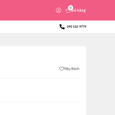
0
Giỏ hàng
090 182 9779
Yêu thích