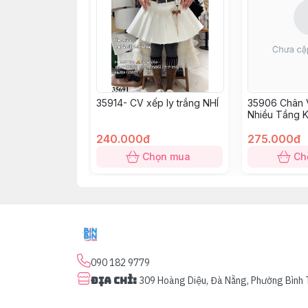
35914- CV xếp ly trắng NHÍ
35906 Chân V
Nhiều Tầng 
240.000đ
275.000đ
Chọn mua
Ch
090 182 9779
Địa chỉ
:
309 Hoàng Diệu, Đà Nẵng, Phường Bình 