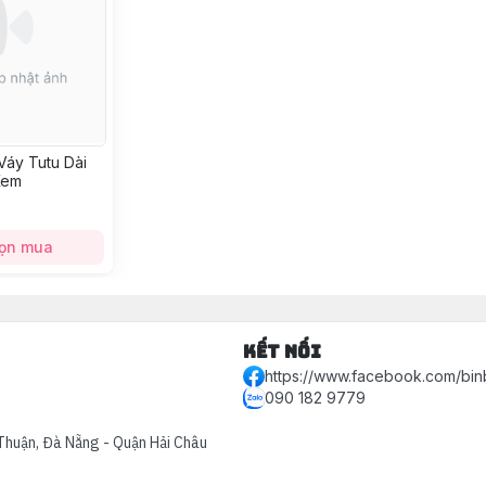
áy Tutu Dài
Kem
ọn mua
Kết nối
https://www.facebook.com/bin
090 182 9779
Thuận, Đà Nẵng - Quận Hải Châu