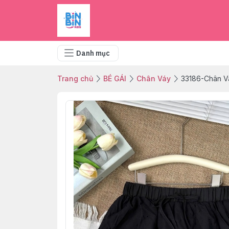
Danh mục
Trang chủ
BÉ GÁI
Chân Váy
33186-Chân V