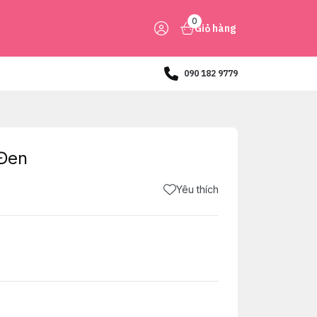
0
Giỏ hàng
090 182 9779
 Đen
Yêu thích