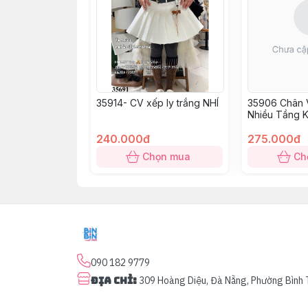
35914- CV xếp ly trắng NHÍ
35906 Chân V
Nhiều Tầng 
240.000đ
275.000đ
Chọn mua
Ch
090 182 9779
Địa chỉ
:
309 Hoàng Diệu, Đà Nẵng, Phường Bình 