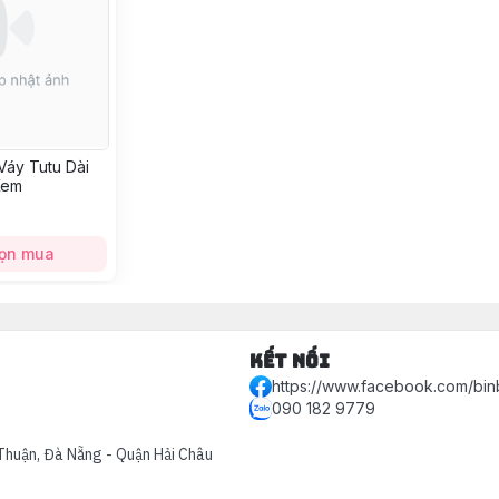
áy Tutu Dài
Kem
ọn mua
Kết nối
https://www.facebook.com/bin
090 182 9779
Thuận, Đà Nẵng - Quận Hải Châu