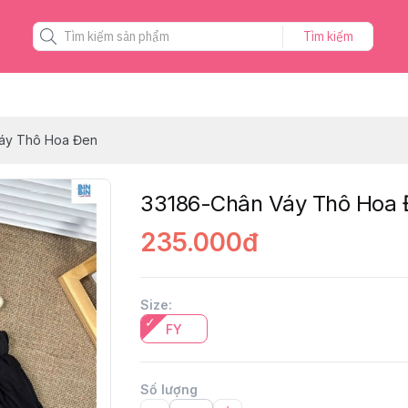
Tìm kiếm
áy Thô Hoa Đen
33186-Chân Váy Thô Hoa
235.000đ
Size
:
FY
Số lượng