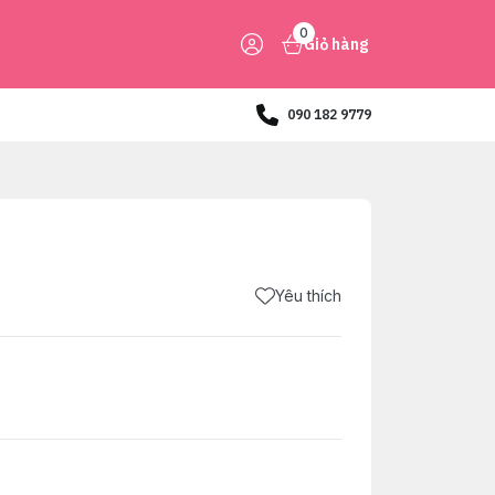
0
Giỏ hàng
090 182 9779
Yêu thích