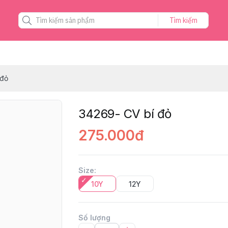
Tìm kiếm
 đỏ
34269- CV bí đỏ
275.000đ
Size
:
10Y
12Y
Số lượng