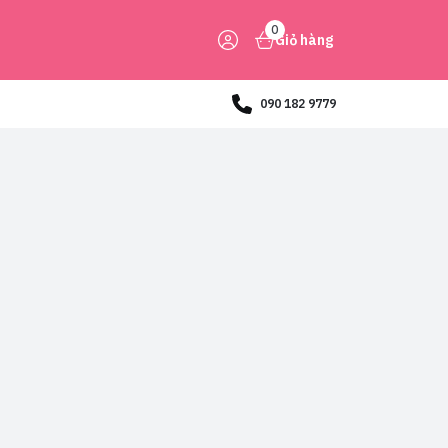
0
Giỏ hàng
090 182 9779