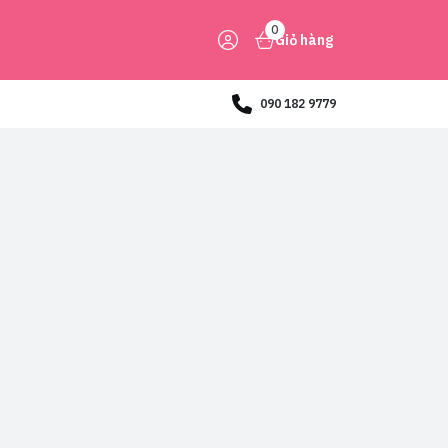
0
Giỏ hàng
090 182 9779