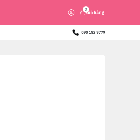
0
Giỏ hàng
090 182 9779