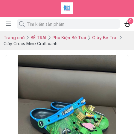
0
Trang chủ
BÉ TRAI
Phụ Kiện Bé Trai
Giày Bé Trai
Giày Crocs Mine Craft xanh