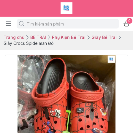
0
Trang chủ
BÉ TRAI
Phụ Kiện Bé Trai
Giày Bé Trai
Giày Crocs Spide man Đỏ