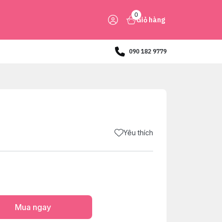
0
Giỏ hàng
090 182 9779
Yêu thích
Mua ngay