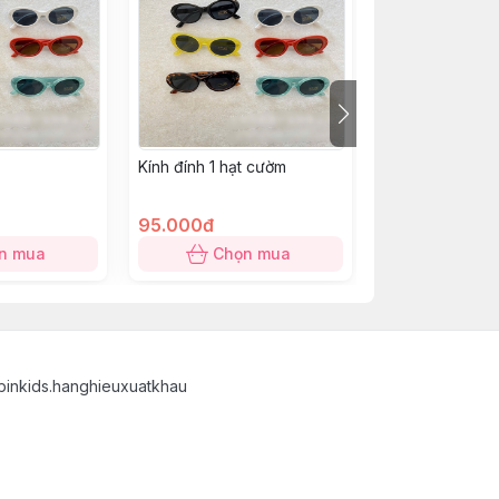
Kính đính 1 hạt cườm
Kính Mắt Mèo
95.000đ
105.000đ
n mua
Chọn mua
Chọn
binkids.hanghieuxuatkhau