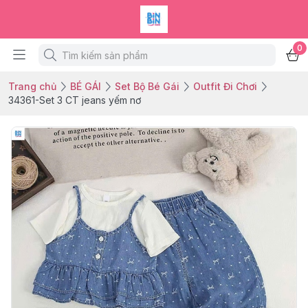
0
Trang chủ
BÉ GÁI
Set Bộ Bé Gái
Outfit Đi Chơi
34361-Set 3 CT jeans yếm nơ