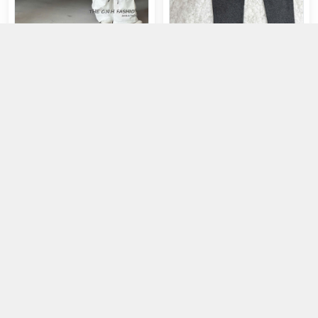
33151-Quần dài trắng túi hộp
Quần legging
khóa kéo
345.000đ
145.000đ
Chọn mua
Chọn mua