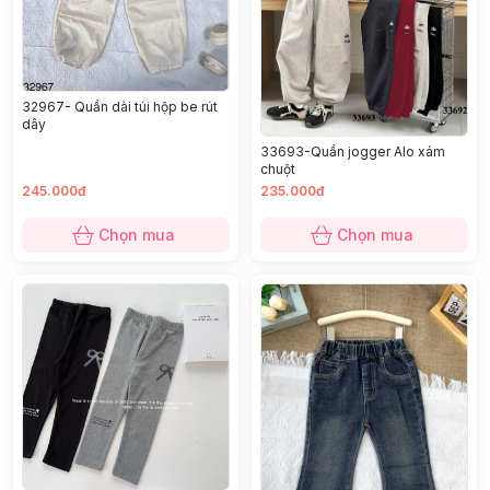
32967- Quần dài túi hộp be rút
dây
33693-Quần jogger Alo xám
chuột
245.000đ
235.000đ
Chọn mua
Chọn mua