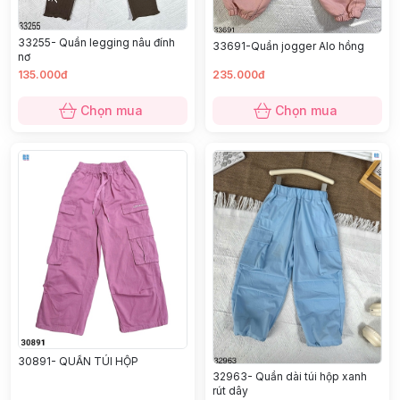
33255- Quần legging nâu đính
33691-Quần jogger Alo hồng
nơ
135.000đ
235.000đ
Chọn mua
Chọn mua
30891- QUẦN TÚI HỘP
32963- Quần dài túi hộp xanh
rút dây