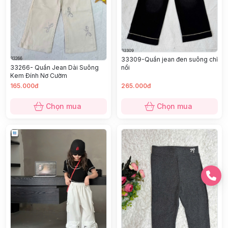
33309-Quần jean đen suông chỉ
33266- Quần Jean Dài Suông
nổi
Kem Đính Nơ Cườm
165.000đ
265.000đ
Chọn mua
Chọn mua