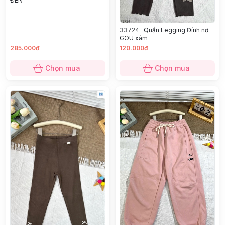
ĐEN
33724- Quần Legging Đính nơ
GOU xám
285.000đ
120.000đ
Chọn mua
Chọn mua