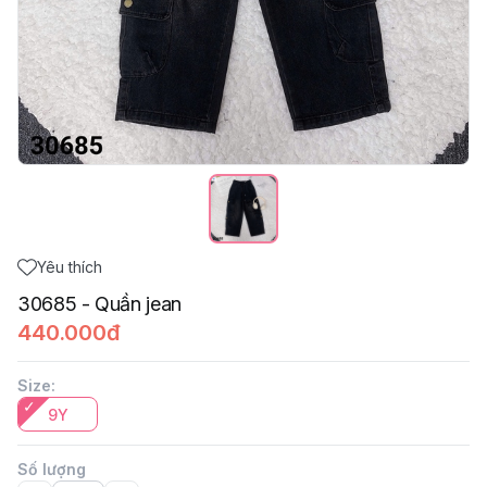
Yêu thích
30685 - Quần jean
440.000đ
Size
:
9Y
Số lượng