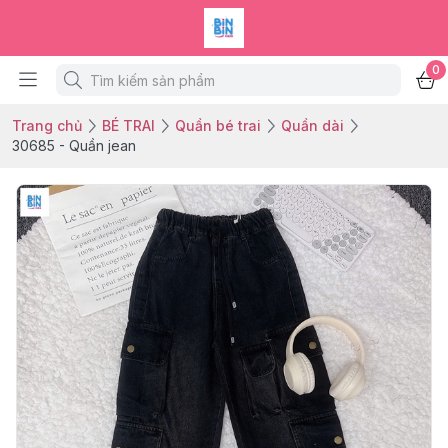
0
Trang chủ
BÉ TRAI
Quần bé trai
Quần dài
30685 - Quần jean