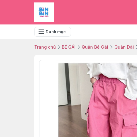
Danh mục
Trang chủ
BÉ GÁI
Quần Bé Gái
Quần Dài