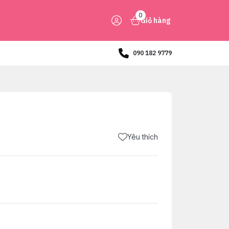
0
Giỏ hàng
090 182 9779
Yêu thích