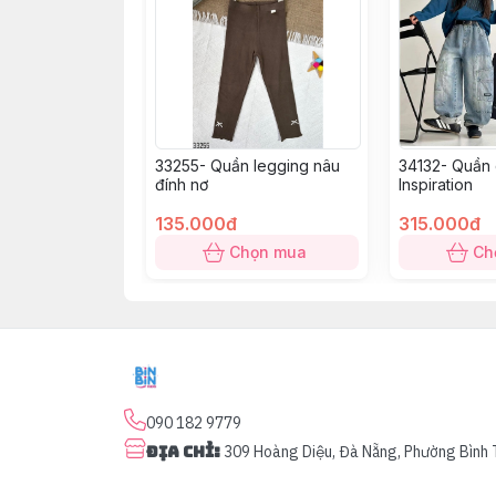
33255- Quần legging nâu
34132- Quần 
đính nơ
Inspiration
135.000đ
315.000đ
Chọn mua
Ch
090 182 9779
Địa chỉ
:
309 Hoàng Diệu, Đà Nẵng, Phường Bình 