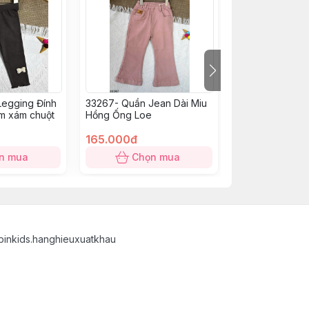
Legging Đính
33267- Quần Jean Dài Miu
33290-Quần Bò
m xám chuột
Hồng Ống Loe
Ren Đính Nơ
165.000đ
235.000đ
n mua
Chọn mua
Chọn
binkids.hanghieuxuatkhau