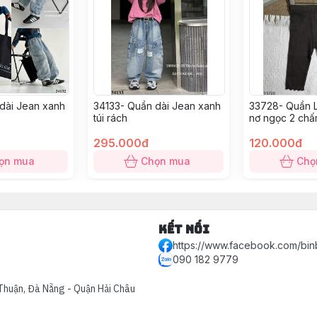
dài Jean xanh
34133- Quần dài Jean xanh
33728- Quần 
túi rách
nơ ngọc 2 chấ
295.000đ
120.000đ
ọn mua
Chọn mua
Chọ
Kết nối
https://www.facebook.com/bin
090 182 9779
Thuận, Đà Nẵng - Quận Hải Châu