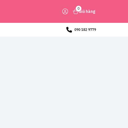
0
Giỏ hàng
090 182 9779