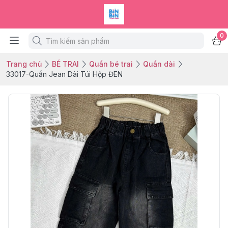
0
Trang chủ
BÉ TRAI
Quần bé trai
Quần dài
33017-Quần Jean Dài Túi Hộp ĐEN