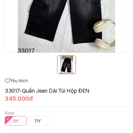
Yêu thích
33017-Quần Jean Dài Túi Hộp ĐEN
345.000đ
Size
:
9Y
11Y