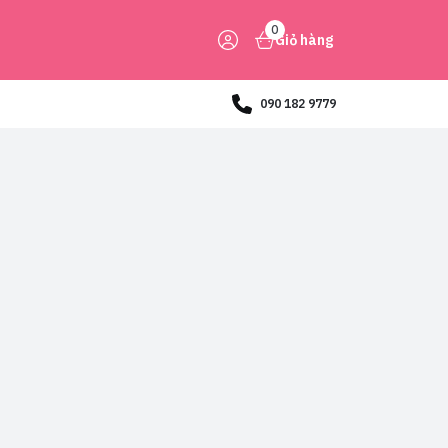
0
Giỏ hàng
090 182 9779