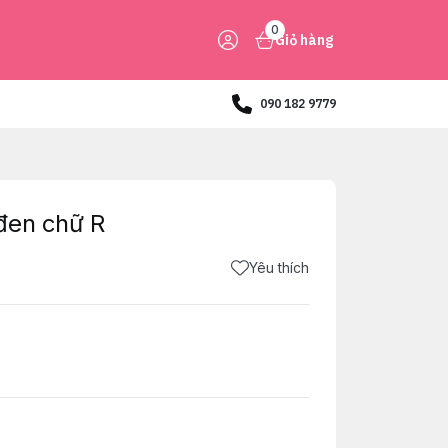
0
Giỏ hàng
090 182 9779
đen chữ R
Yêu thích