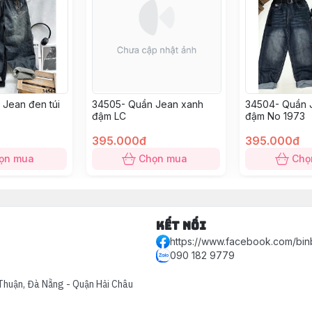
Jean đen túi
34505- Quần Jean xanh
34504- Quần 
đậm LC
đậm No 1973
395.000đ
395.000đ
ọn mua
Chọn mua
Chọ
Kết nối
https://www.facebook.com/bin
090 182 9779
Thuận, Đà Nẵng - Quận Hải Châu