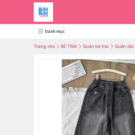
Danh mục
Trang chủ
BÉ TRAI
Quần bé trai
Quần dài