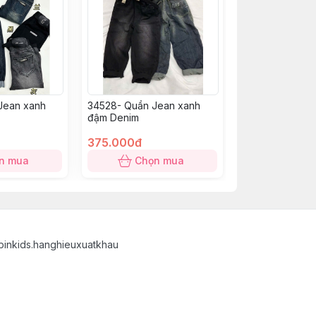
Jean xanh
34528- Quần Jean xanh
đậm Denim
375.000đ
n mua
Chọn mua
binkids.hanghieuxuatkhau