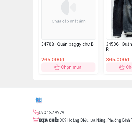
34788- Quần baggy chữ B
34506- Quần 
R
265.000đ
365.000đ
Chọn mua
Ch
090 182 9779
Địa chỉ
:
309 Hoàng Diệu, Đà Nẵng, Phường Bình 