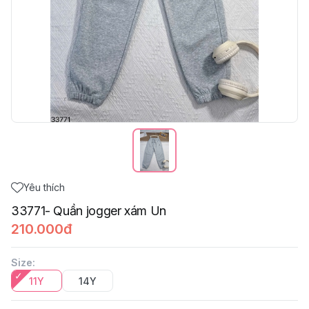
Yêu thích
33771- Quần jogger xám Un
210.000đ
Size
:
11Y
14Y