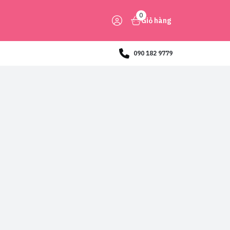
0
Giỏ hàng
090 182 9779