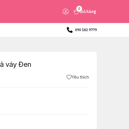
0
Giỏ hàng
090 182 9779
iả váy Đen
Yêu thích