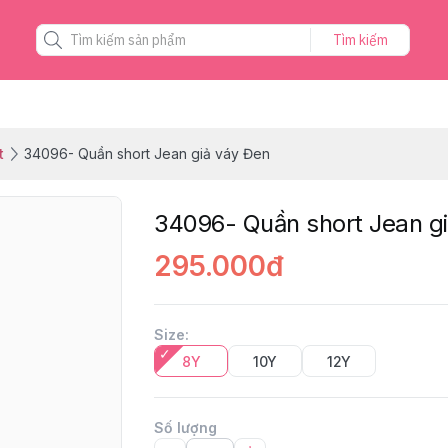
Tìm kiếm
t
34096- Quần short Jean giả váy Đen
34096- Quần short Jean g
295.000đ
Size
:
8Y
10Y
12Y
Số lượng