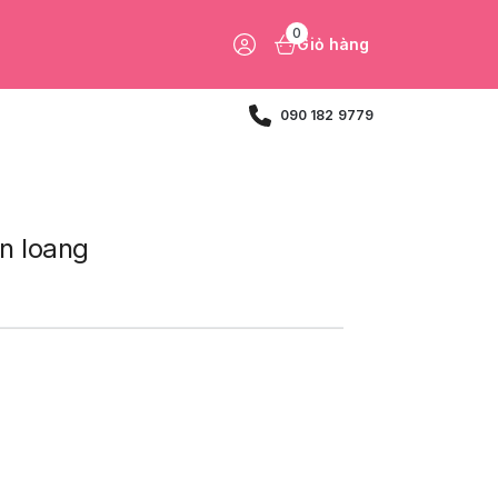
0
Giỏ hàng
090 182 9779
n loang