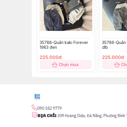
35788-Quần kaki Forever
35786-Quần 
1983 đen
dlb
225.000đ
225.000đ
Chọn mua
Ch
090 182 9779
Địa chỉ
:
309 Hoàng Diệu, Đà Nẵng, Phường Bình 