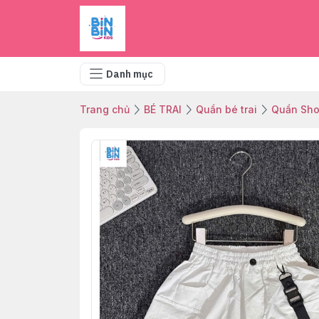
Danh mục
Trang chủ
BÉ TRAI
Quần bé trai
Quần Sho