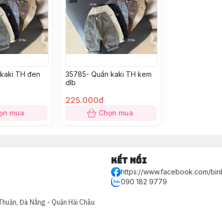
kaki TH đen
35785- Quần kaki TH kem
dlb
225.000đ
ọn mua
Chọn mua
Kết nối
https://www.facebook.com/bin
090 182 9779
Thuận, Đà Nẵng - Quận Hải Châu