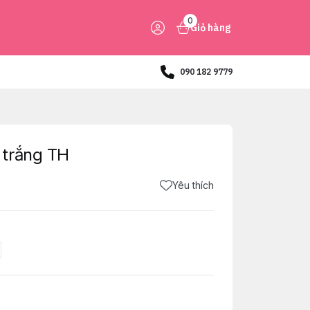
0
Giỏ hàng
090 182 9779
 trắng TH
Yêu thích