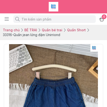
0
Trang chủ
BÉ TRAI
Quần bé trai
Quần Short
33316-Quần jean lửng đậm Unirriond