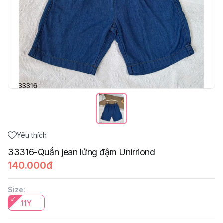
Yêu thích
33316-Quần jean lửng đậm Unirriond
140.000đ
Size
:
11Y