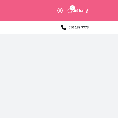
0
Giỏ hàng
090 182 9779