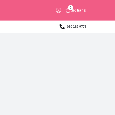
0
Giỏ hàng
090 182 9779