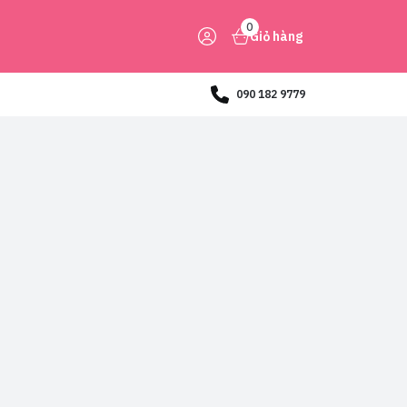
0
Giỏ hàng
090 182 9779