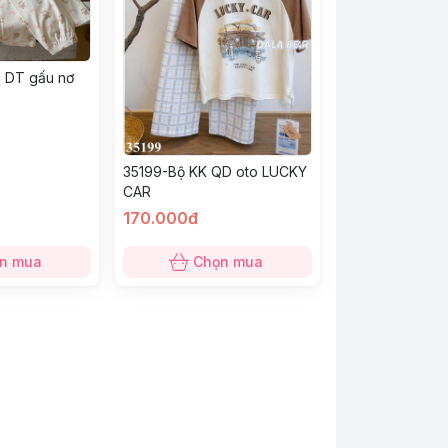
 DT gấu nơ
35199-Bộ KK QD oto LUCKY
CAR
170.000đ
n mua
Chọn mua