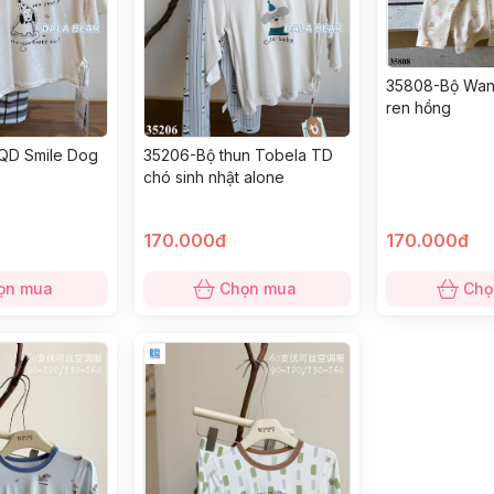
35808-Bộ Wan
ren hồng
35206-Bộ thun Tobela TD
QD Smile Dog
chó sinh nhật alone
170.000đ
170.000đ
ọn mua
Chọn mua
Chọ