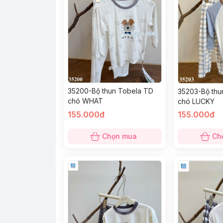
35200-Bộ thun Tobela TD
35203-Bộ thu
chó WHAT
chó LUCKY
155.000đ
155.000đ
Chọn mua
Ch