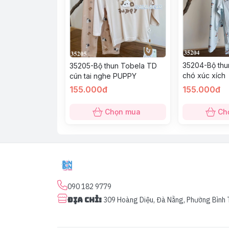
35204-Bộ thu
35205-Bộ thun Tobela TD
chó xúc xích
cún tai nghe PUPPY
155.000đ
155.000đ
Chọn mua
Ch
090 182 9779
Địa chỉ
:
309 Hoàng Diệu, Đà Nẵng, Phường Bình 