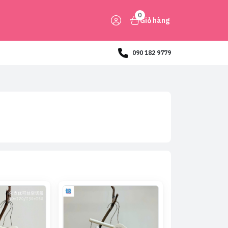
0
Giỏ hàng
090 182 9779