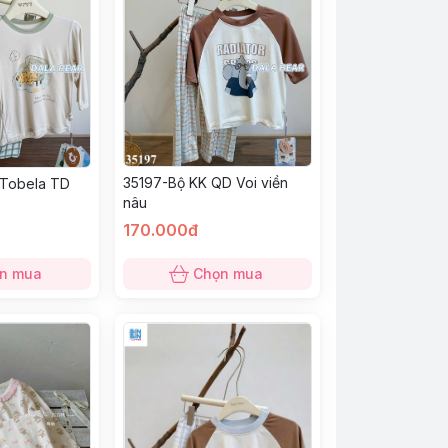
35197-Bộ KK QD Voi viền
 Tobela TD
nâu
170.000đ
n mua
Chọn mua