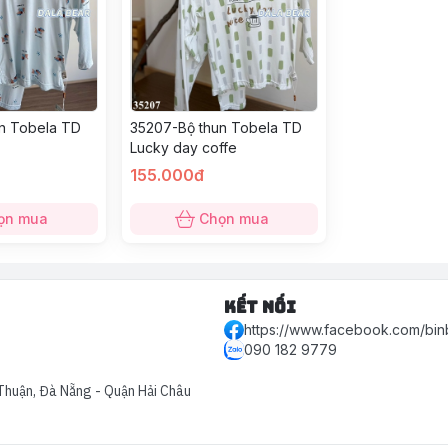
35207-Bộ thun Tobela TD
n Tobela TD
Lucky day coffe
155.000đ
ọn mua
Chọn mua
Kết nối
https://www.facebook.com/bin
090 182 9779
Thuận, Đà Nẵng - Quận Hải Châu